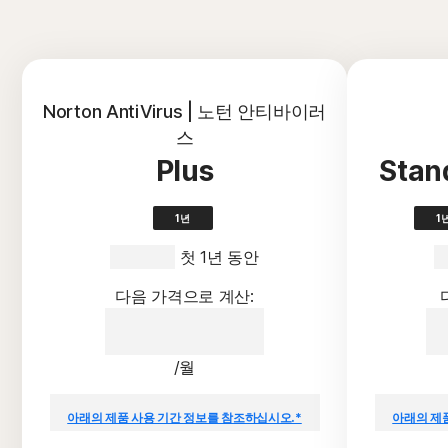
Norton AntiVirus | 노턴 안티바이러
스
Plus
Sta
1년
1
19,990원
 첫 1년 동안
3
다음 가격으로 계산:
19,990원
/월
{ar}/년의 갱신 가격 대비 절감액.
{a
아래의 제품 사용 기간 정보를 참조하십시오.*
아래의 제