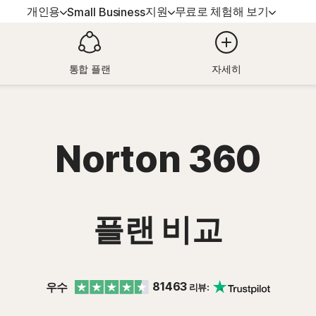
개인용
지원
무료로 체험해 보기
Small Business
의
장치 보안
무료로 체험해 보기
교육
통합 플랜
자세히
 노턴 360 프
원
Norton AntiVirus Plus | 노턴 안티바
무료 평가판
갱신 방법
이러스 플러스
노턴 360 디럭
Norton 360
Android용 Norton Mobile
Security™
 노턴 360 스
iOS용 Norton Mobile Security™
플랜 비교
81463
우수
리뷰: