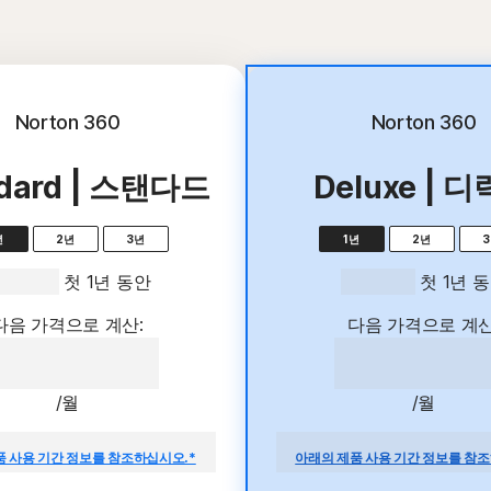
최고의 혜택
Norton 360
Norton 360
ndard | 스탠다드
Deluxe | 
년
2년
3년
1년
2년
4,900원
 첫 1년 동안
99,999원
 첫 1년 
다음 가격으로 계산:
다음 가격으로 계산
34,900원
99,999
/월
/월
r}/년의 갱신 가격 대비 절감액.
{ar}/년의 갱신 가격 대비 절
품 사용 기간 정보를 참조하십시오.*
아래의 제품 사용 기간 정보를 참조