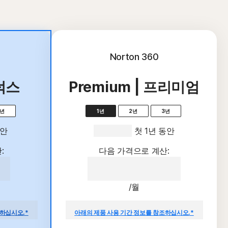
Norton 360
디럭스
Premium | 프리미엄
3년
1년
2년
3년
동안
109,990원
 첫 1년 동안
:
다음 가격으로 계산:
원
109,990원
/월
감액.
{ar}/년의 갱신 가격 대비 절감액.
하십시오.*
아래의 제품 사용 기간 정보를 참조하십시오.*