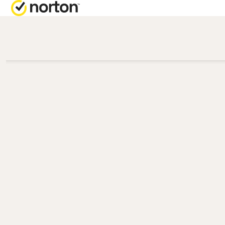
올인원 플랜
지원 문
Norton 360 Premium |
고객 지
리미엄
Norton 360 Deluxe │ 
스
Norton 360 Standard |
탠다드
Norton 360 for Gamers
모든 제품 및 서비스