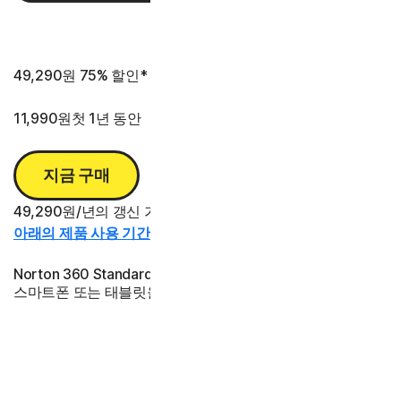
2년
3년
49,290원
75% 할인*
11,990원
첫 1년 동안
지금 구매
49,290원/년의 갱신 가격 대비 절감액.
아래의 제품 사용 기간 정보를 참조하십시오.*
Norton 360 Standard는 1대의 PC(Intel 및 ARM 칩), Mac®,
스마트폰 또는 태블릿을 보호합니다
98,590원
69% 할인*
29,990원
첫 2년 동안