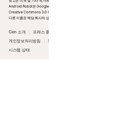
로고는 미국 및 기타 국가에서 Microsoft Corporation의 상표입니다.
차단 포털 액세스는 Internet Explorer에서 지원되지 않습니다. iOS 및 Android에
Android Robot은 Google에서 생성하고 공유한 이미지를 복제한 것으로,
서 인앱 Norton 브라우저를 사용해야 모든 기능의 혜택을 누릴 수 있습니다.
Creative Commons 3.0 허가 라이센스에 명시된 약관에 따라 사용됩니다.
다른 이름은 해당 회사의 상표일 수 있습니다.
‡‡
장치에 인터넷/데이터 플랜이 있고 장치가 켜져 있어야 사용할 수 있습니다.
Gen 소개
프레스 룸
채용 정보
법적고지사항
Δ
해당 지역의 지원 시간 및 연락처 정보에 대한 자세한 내용은 노턴 웹사이트에서
개인정보처리방침
Security
이용 약관
접근성
확인하십시오.
https://www.norton.com/globalsupport
.
시스템 상태