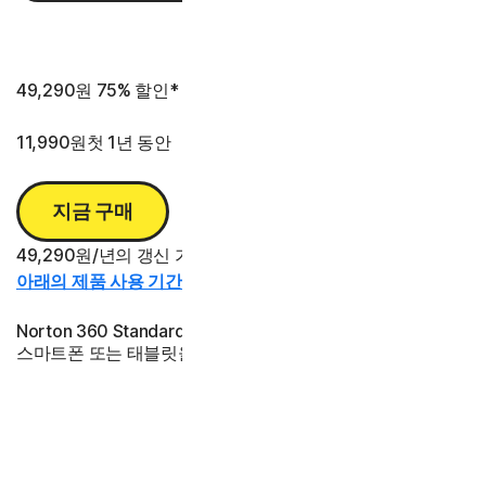
2년
3년
49,290원
75% 할인*
11,990원
첫 1년 동안
지금 구매
49,290원/년의 갱신 가격 대비 절감액.
아래의 제품 사용 기간 정보를 참조하십시오.*
Norton 360 Standard는 1대의 PC(Intel 및 ARM 칩), Mac®,
스마트폰 또는 태블릿을 보호합니다
98,590원
69% 할인*
29,990원
첫 2년 동안