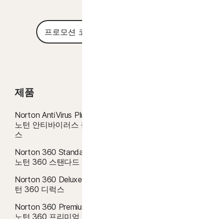
요하며, 먼저 취소하지 않는 한 평가판 기간이 종료될 때 요금이 청구됩니다.
Microsoft Windows 11과 호환
Microsoft Windows 10(모든 버전)
갱신:
결제 전에 갱신을 취소하지 않으면 구독이 자동으로 갱신됩니다. 갱신 결
프
Microsoft Windows 8/8.1(모든 버전). 일부 보호 기능은
적용
제는 청구 주기에 따라 매년(갱신 35일 전까지) 또는 매월 청구됩니다. 연간 가
로
Windows 8 시작 화면 브라우저에서 사용할 수 없습니다.
모
입자에게는 갱신 가격이 포함된 이메일이 미리 발송됩니다.
갱신 가격은
초기
Microsoft Windows 7(모든 버전) 서비스 팩 1(SP1) 이상,
션
가격보다 높을 수 있으며 변경될 수 있습니다. 계정에 설명된 대로
SHA2 지원 포함
또는
당사에
코
문의하여
갱신을
취소할 수 있습니다
.
드
Mac® 운영 체제
해지 및 환불:
월간 구독의 경우 최초 구매일로부터 14일 이내에, 연간 구독의
MacOS 10.13 이상.
제품
제품 기능
경우 결제일로부터 60일 이내에 계약을 해지하고 전액 환불받을 수 있습니다.
지원되지 않는 기능: Norton Cloud Backup | 노턴 클라우드
백업, Norton Parental Control | 노턴 유해 컨텐츠 차단,
자세한 내용은
해지 및 환불 정책을 참조하십시오
.
Norton AntiVirus Plus |
바이러스 차단
Norton SafeCam | 노턴 세이프캠.
계약을 해지하거나 환불을 요청하려면 여기를 누르십시오
.
노턴 안티바이러스 플러
AI 스캠 방지
스
Android™ 운영 체제
2
제한 사항이 적용됩니다. 바이러스 제거 서비스를 사용하려면 안티바이러스가 포
Android 10.0 이상. Google Play 앱이 설치되어 있어야 합니
바이러스 제거
Norton 360 Standard |
함된 자동 갱신 장치 보안 구독이 있어야 합니다. 자세한 내용은
다. 다중 사용자 모드는 지원하지 않습니다.
노턴 360 스탠다드
Norton.com/virus-protection-promise
를 참조하세요.
멀웨어 차단
ColorOS 7.1 이상. Google Play 앱이 설치되어 있어야 합니
다.
Norton 360 Deluxe | 노
클라우드 백업
4
턴 360 디럭스
클라우드 백업 기능은 Windows(S 모드의 Windows, ARM 프로세서에서 실행
iOS 운영 체제
되는 Windows 제외)에서만 사용할 수 있습니다.
Safe Web
Norton 360 Premium |
Apple® iOS 최신 버전 및 이전의 2개 버전이 실행 중인
노턴 360 프리미엄