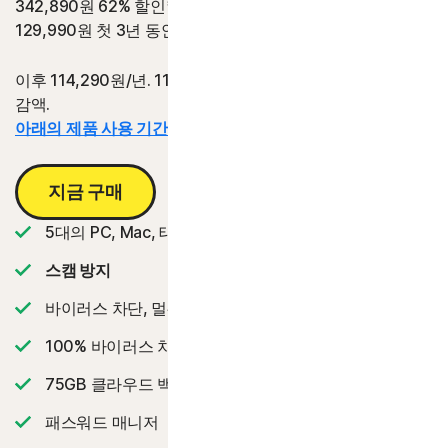
342,890원
62% 할인*
129,990원
첫 3년 동안
이후 114,290원/년. 114,290원/년의 3년 갱신 가격 대비 절
감액.
아래의 제품 사용 기간 정보를 참조하십시오.*
지금 구매
5대의 PC, Mac, 태플릿 또는 휴대폰
스캠 방지
바이러스 차단, 멀웨어, 랜섬웨어 및 해킹으로부터 보호
2
100% 바이러스 차단 보증
‡‡,4
75GB 클라우드 백업
패스워드 매니저