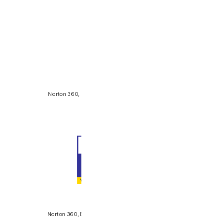
AV-TEST
Norton 360, "Best Protection 2023 Award" 수상
2023년 1월~12월
SE Labs
Norton 360, Best Home Anti-Malware 2023 수상