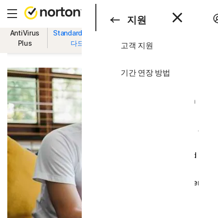
검색
개인 사용자
지원
AntiVirus
Standard | 스탠
Deluxe | 디럭
Premium | 프리
Plus
다드
스
미엄
고객 지원
개인 사용자
모든 제품 및 서비스
기업
기간 연장 방법
올인원 플랜
지원
Norton 360 Premium | 
평가판
Norton 360 Deluxe │ 노
Norton 360 Standard |
Norton 360 for Gamers
장치 보안