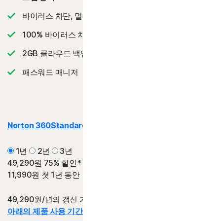
바이러스 차단, 멀웨어, 랜섬웨어 및 해킹으로부터 보호
2
100% 바이러스 차단 보증
‡‡,4
2GB 클라우드 백업
패스워드 매니저
Norton 360
Standard | 스탠다드
1년
2년
3년
49,290원
75% 할인*
11,990원
첫 1년 동안
49,290원/년의 갱신 가격 대비 절감액.
아래의 제품 사용 기간 정보를 참조하십시오.*