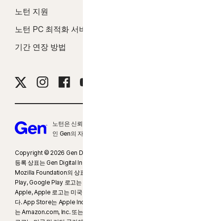
노턴 지원
Norton 소개
Norton.com/deepfakesupport
를 참조하세요.
노턴 PC 최적화 서비스
평가판
33
Norton Genie AI 어시스턴트의 딥페이크 보호 기능은 현재 조기 액세스 버전으
기간 연장 방법
로그인
로 제공되며, 영어로 된 YouTube 동영상에서만 지원됩니다.
γ
Norton Safe Search는 스폰서 링크에 대해서는 보안 등급을 제공하지 않으며
해당 검색 결과에서 잠재적 위험성이 있는 스폰서 링크를 필터링하지 않습니다. 일
부 브라우저에서는 사용할 수 없습니다.
‡
유해 컨텐츠 차단은 자녀의 Windows™ PC, iOS 및 Android™ 장치에만 설치 및
노턴은 신뢰할 수 있는 브랜드 제품군을 보유한 글로벌 기업
사용할 수 있지만 모든 플랫폼에서 모든 기능을 사용할 수 있는 것은 아닙니다. 부
인 Gen의 자회사입니다.
모는 모바일 앱을 통하거나 my.Norton.com에서 계정에 로그인하고 브라우저에
Copyright © 2026 Gen Digital Inc. All rights reserved. Gen 상표 또는
서 유해 컨텐츠 차단을 선택하여 Windows PC(S 모드 Windows 제외), Mac, iOS
등록 상표는 Gen Digital Inc. 또는 그 자회사의 자산입니다. Firefox는
및 Android 등 모든 장치에서 자녀의 활동을 모니터링하고 관리할 수 있습니다. 모
Mozilla Foundation의 상표입니다. Android, Google Chrome, Google
바일 앱은 별도로 다운로드해야 합니다. iOS 앱은 다음 링크에 명시된 국가를 제외
Play, Google Play 로고는 Google, LLC의 상표입니다. Mac, iPhone, iPad,
한
모든 국가에서 사용할 수 있습니다
.
Apple, Apple 로고는 미국 및 기타 국가에서 등록된 Apple Inc.의 상표입니
다. App Store는 Apple Inc.의 서비스 상표입니다. Alexa 및 모든 관련 로고
는 Amazon.com, Inc. 또는 그 자회사의 상표입니다. Microsoft, Window
Chrome, Edge, FireFox를 포함한 대중적인 브라우저가 지원됩니다. 유해 컨텐츠