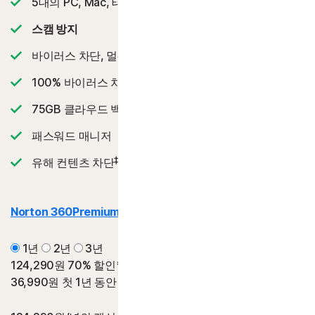
5대의 PC, Mac, 태플릿 또는 휴대폰
스캠 방지
바이러스 차단, 멀웨어, 랜섬웨어 및 해킹으로부터 보호
2
100% 바이러스 차단 보증
‡‡,4
75GB 클라우드 백업
패스워드 매니저
‡
유해 컨텐츠 차단
Norton 360
Premium | 프리미엄
1년
2년
3년
124,290원
70% 할인*
36,990원
첫 1년 동안