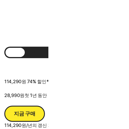
아래의 제품 사용 기간 정보를 참조하십시오.*
1년
2년
3년
114,290원
74% 할인*
28,990원
첫 1년 동안
지금 구매
114,290원/년의 갱신 가격 대비 절감액.