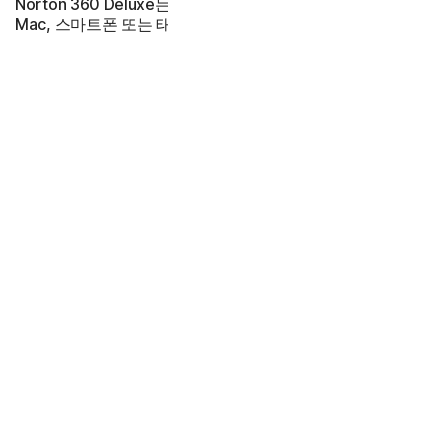
Norton 360 Deluxe는 최대 3대의 PC(Intel 및 ARM 칩),
Mac, 스마트폰 또는 태블릿을 보호합니다
159,990원
49% 할인*
80,990원
첫 2년 동안
아래의 제품 사용 기간 정보를 참조하십시오.*
239,990원
53% 할인*
110,990원
첫 3년 동안