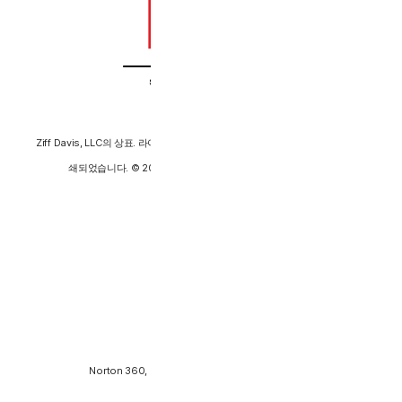
PC Mag:
Ziff Davis, LLC의 상표. 라이센스 계약 하에 사용되었습니다. 허가를 얻어 재인
쇄되었습니다. © 2024 Ziff Davis, LLC. All Rights Reserved.
AV-TEST
Norton 360, "Best Protection 2023 Award" 수상
2023년 1월~12월