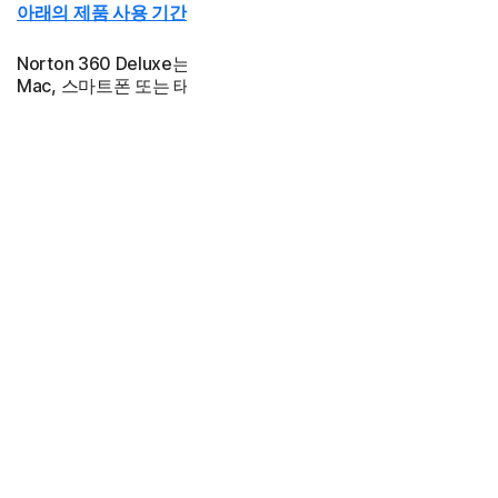
아래의 제품 사용 기간 정보를 참조하십시오.*
Norton 360 Deluxe는 최대 5대의 PC(Intel 및 ARM 칩),
Mac, 스마트폰 또는 태블릿을 보호합니다
228,590원
58% 할인*
93,990원
첫 2년 동안
아래의 제품 사용 기간 정보를 참조하십시오.*
342,890원
62% 할인*
129,990원
첫 3년 동안