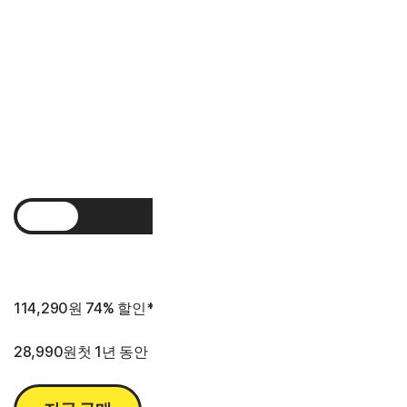
110,990원
첫 3년 동안
아래의 제품 사용 기간 정보를 참조하십시오.*
1년
2년
3년
114,290원
74% 할인*
28,990원
첫 1년 동안