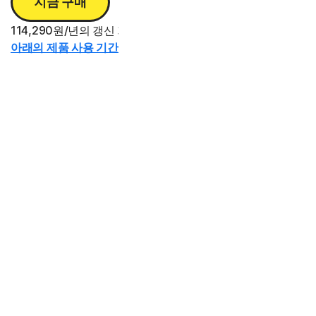
지금 구매
114,290원/년의 갱신 가격 대비 절감액.
아래의 제품 사용 기간 정보를 참조하십시오.*
228,590원
58% 할인*
93,990원
첫 2년 동안
아래의 제품 사용 기간 정보를 참조하십시오.*
342,890원
62% 할인*
129,990원
첫 3년 동안