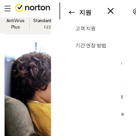
검색
개인 사용자
지원
AntiVirus
Standard | 스탠
Deluxe | 디럭
Premium | 프리
Plus
다드
스
미엄
고객 지원
개인 사용자
모든 제품 및 서비스
기업
기간 연장 방법
올인원 플랜
지원
Norton 360 Premium | 
평가판
Norton 360 Deluxe │ 노
Norton 360 Standard |
Norton 360 for Gamers
장치 보안