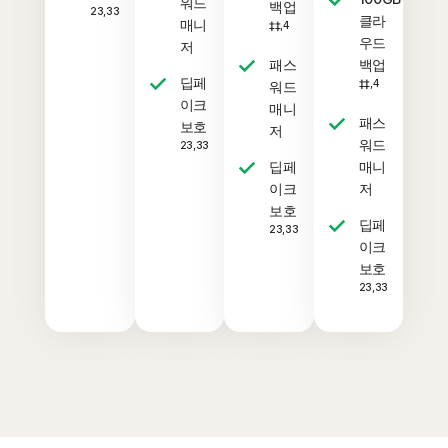
워드
백업
23,33
클라
매니
‡‡,4
우드
저
패스
백업
딥페
‡‡,4
워드
이크
매니
패스
보호
저
워드
23,33
딥페
매니
이크
저
보호
딥페
23,33
이크
보호
23,33