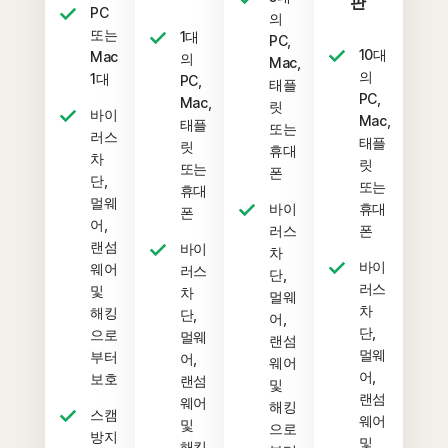
판
PC
의
또는
1대
PC,
10대
Mac
의
Mac,
의
1대
PC,
태플
PC,
Mac,
릿
바이
Mac,
태플
또는
러스
태플
릿
휴대
차
릿
또는
폰
단,
또는
휴대
멀웨
바이
휴대
폰
어,
러스
폰
랜섬
바이
차
바이
웨어
러스
단,
러스
및
차
멀웨
차
해킹
단,
어,
단,
으로
멀웨
랜섬
멀웨
부터
어,
웨어
어,
보호
랜섬
및
랜섬
웨어
해킹
스캠
웨어
및
으로
방지
및
해킹