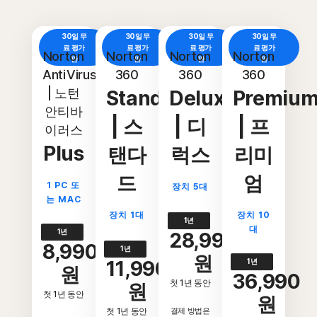
30일 무
30일 무
30일 무
30일 무
료 평가
료 평가
료 평가
료 평가
Norton
Norton
Norton
Norton
판
판
판
판
AntiVirus
360
360
360
| 노턴
Standard
Deluxe
Premiu
안티바
| 스
| 디
| 프
이러스
Plus
탠다
럭스
리미
드
엄
1 PC 또
장치 5대
는 MAC
장치 1대
장치 10
1년
대
1년
28,990
8,990
1년
원
11,990
1년
원
36,990
첫 1년 동안
원
첫 1년 동안
원
첫 1년 동안
결제 방법은