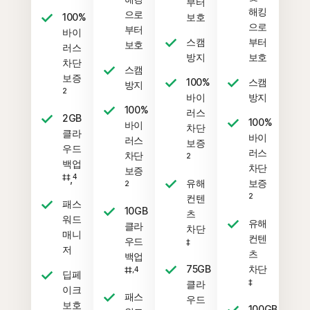
부터
해킹
으로
100%
보호
으로
부터
바이
스캠
부터
보호
러스
방지
보호
차단
스캠
보증
100%
스캠
방지
2
바이
방지
100%
러스
2GB
100%
바이
차단
클라
바이
러스
보증
우드
러스
차단
2
백업
차단
보증
‡‡
4
,
유해
보증
2
2
컨텐
패스
10GB
츠
워드
유해
클라
차단
매니
컨텐
우드
‡
저
츠
백업
75GB
차단
‡‡,4
딥페
‡
클라
이크
패스
우드
보호
100GB