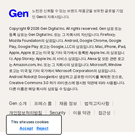
문의하여
갱신을
취소할 수 있습니다
.
Mac® 운영 체제
노턴은 신뢰할 수 있는 브랜드 제품군을 보유한 글로벌 기업
MacOS 10.13 이상.
해지 및 환불:
월간 구독의 경우 최초 구매일로부터 14일 이내에, 연간 구독의
인 Gen의 자회사입니다.
지원되지 않는 기능: Norton Cloud Backup | 노턴 클라우드
경우 결제일로부터 60일 이내에 계약을 해지하고 전액 환불받을 수 있습니다.
백업, Norton Parental Control | 노턴 유해 컨텐츠 차단,
자세한 내용은
해지 및 환불 정책을 참조하십시오
.
Copyright © 2026 Gen Digital Inc. All rights reserved. Gen 상표 또는
Norton SafeCam | 노턴 세이프캠.
등록 상표는 Gen Digital Inc. 또는 그 자회사의 자산입니다. Firefox는
계약을 해지하거나 환불을 요청하려면 여기를 누르십시오
.
Mozilla Foundation의 상표입니다. Android, Google Chrome, Google
Android™ 운영 체제
Play, Google Play 로고는 Google, LLC의 상표입니다. Mac, iPhone, iPad,
2
제한 사항이 적용됩니다. 바이러스 제거 서비스를 사용하려면 안티바이러스가 포
Android 10.0 이상. Google Play 앱이 설치되어 있어야 합니
Apple, Apple 로고는 미국 및 기타 국가에서 등록된 Apple Inc.의 상표입니
함된 자동 갱신 장치 보안 구독이 있어야 합니다. 자세한 내용은
다. 다중 사용자 모드는 지원하지 않습니다.
다. App Store는 Apple Inc.의 서비스 상표입니다. Alexa 및 모든 관련 로고
ColorOS 7.1 이상. Google Play 앱이 설치되어 있어야 합니
Norton.com/virus-protection-promise
를 참조하세요.
는 Amazon.com, Inc. 또는 그 자회사의 상표입니다. Microsoft, Window
다.
로고는 미국 및 기타 국가에서 Microsoft Corporation의 상표입니다.
Android Robot은 Google에서 생성하고 공유한 이미지를 복제한 것으로,
4
클라우드 백업 기능은 Windows(S 모드의 Windows, ARM 프로세서에서 실행
iOS 운영 체제
Creative Commons 3.0 허가 라이센스에 명시된 약관에 따라 사용됩니다.
되는 Windows 제외)에서만 사용할 수 있습니다.
Apple® iOS 최신 버전 및 이전의 2개 버전이 실행 중인
다른 이름은 해당 회사의 상표일 수 있습니다.
iPhone 또는 iPad.
5
SafeCam 기능은 Windows(S 모드의 Windows, ARM 프로세서에서 실행되는
Gen 소개
프레스 룸
채용 정보
법적고지사항
Windows 제외)에서만 사용할 수 있습니다.
개인정보처리방침
Security
이용 약관
접근성
7
2021 Norton 라이프락 사이버 안전 인사이트 보고서: 전체 결과
시스템 상태
This site uses cookies
Accept
Reject
8