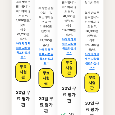
결제 방법은
필수입니다.
첫 1년 동안
필수입니다.
취소하지 않
제 방법은 필
취소하지 않
은 경우:
수입니다.
결제 방법은
은 경우:
28,990원
취소하지 않
필수입니다.
8,990원원/
원/첫해.
은 경우:
취소하지 않
첫해.
이후
11,990원
은 경우:
이후
114,290원
원/첫해.
36,990원
29,290원
원/년.
이후
원/첫해.
원/년.
아래의 혜택
49,290원
이후
아래의 혜택
세부 사항을
원/년.
124,290원
세부 사항을
참조하십시
아래의 혜택
원/년.
참조하십시
오.*
세부 사항을
아래의 혜택
오.*
참조하십시
세부 사항을
무료
오.*
참조하십시
무료
시험
오.*
시험
무료
판
판
무료
시험
시험
판
판
30일 무
30일 무
료 평가
료 평가
30일 무
판
30일 무
판
료 평가
료 평가
판
5대